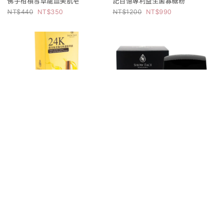
佛手柑積雪草龍血美肌皂
記百憶專利益生菌寡糖粉
440
350
1200
990
黃金抗老海星修護精華液
促銷商品 售完為止
1250
990
NMN石墨烯保濕抗老修護凍膜
850
500