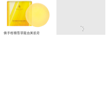
佛手柑積雪草龍血美肌皂
記百憶專利益生菌寡糖粉
440
350
1200
990
黃金抗老海星修護精華液
促銷商品 售完為止
1250
990
NMN石墨烯保濕抗老修護凍膜
850
500