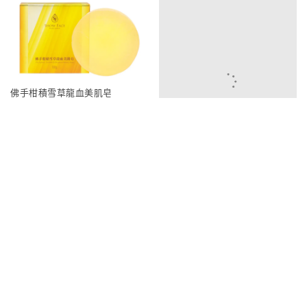
佛手柑積雪草龍血美肌皂
440
350
記百憶專利益生菌寡糖粉
1200
990