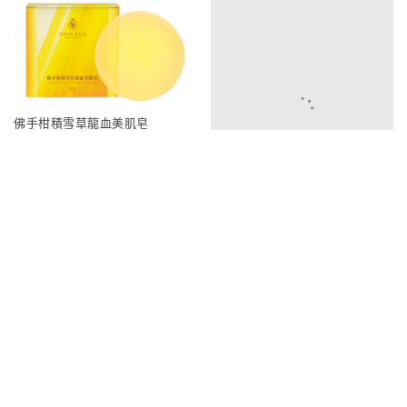
佛手柑積雪草龍血美肌皂
440
350
記百憶專利益生菌寡糖粉
1200
990