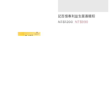
記百憶專利益生菌寡糖粉
1200
990
黃金抗老海星修護精華液
促銷商品 售完為止
1250
990
NMN石墨烯保濕抗老修護凍膜
850
500