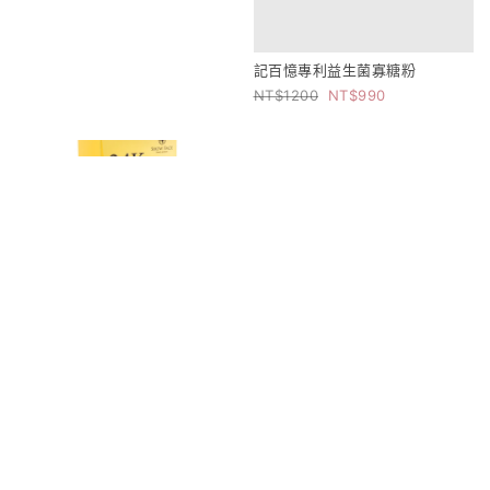
記百憶專利益生菌寡糖粉
1200
990
黃金抗老海星修護精華液
促銷商品 售完為止
1250
990
NMN石墨烯保濕抗老修護凍膜
850
500