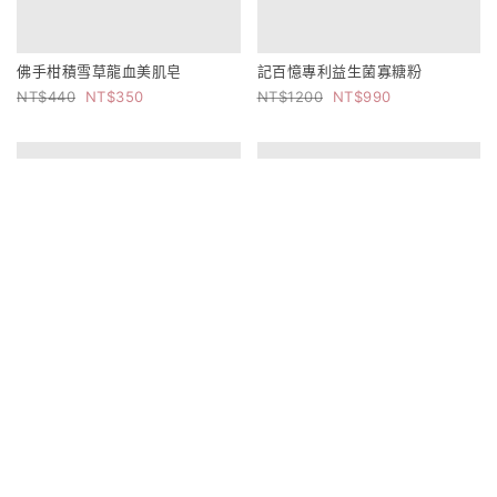
佛手柑積雪草龍血美肌皂
記百憶專利益生菌寡糖粉
440
350
1200
990
黃金抗老海星修護精華液
促銷商品 售完為止
1250
990
NMN石墨烯保濕抗老修護凍膜